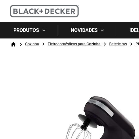
PRODUTOS
NOVIDADES
IDE
Breadcrumb
Cozinha
Eletrodomésticos para Cozinha
Batedeiras
P
Home