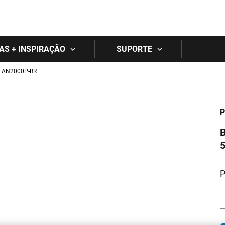
Skip to main content
IAS + INSPIRAÇÃO
SUPORTE
LAN2000P-BR
P
B
5
P