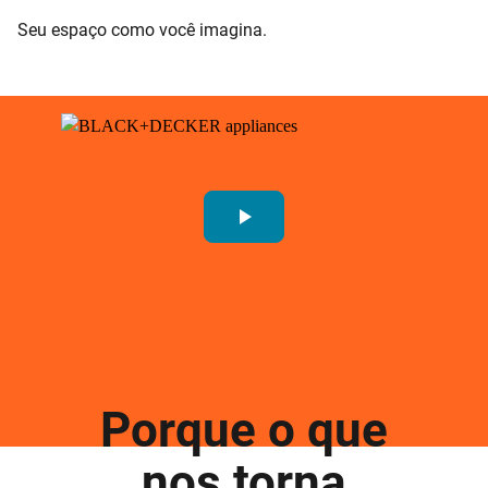
Seu espaço como você imagina.
play_arrow
Porque o que
nos torna