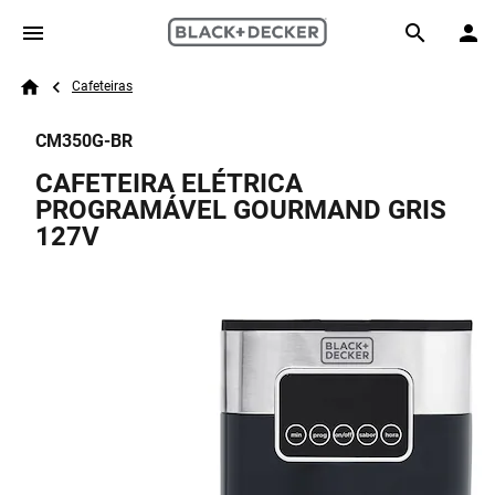
Skip to main content
Breadcrumb
Search
Cafeteiras
Home
CM350G-BR
CAFETEIRA ELÉTRICA
PROGRAMÁVEL GOURMAND GRIS
127V